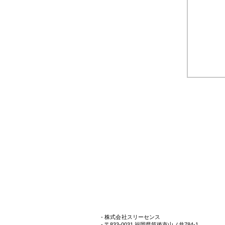
- 株式会社スリーセンス
- 〒833-0031 福岡県筑後市山ノ井784-1