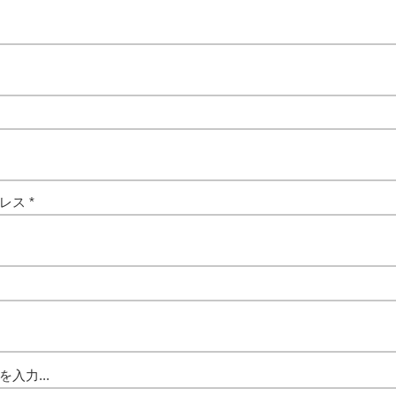
レス
入力...