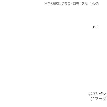
国産大川家具の製造・卸売｜スリーセンス
TOP
​お問い
（​*マー