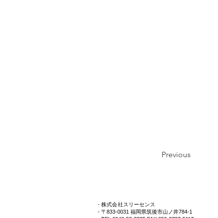
Previous
- 株式会社スリーセンス
- 〒833-0031 福岡県筑後市山ノ井784-1